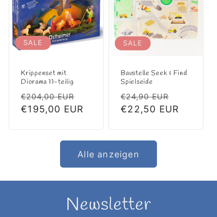
SALE
SALE
Krippenset mit
Baustelle Seek & Find
Diorama 11-teilig
Spielseide
Normaler
Verkaufspreis
Normaler
Verkaufs
€204,00 EUR
€24,90 EUR
Preis
€195,00 EUR
Preis
€22,50 EUR
Alle anzeigen
Newsletter