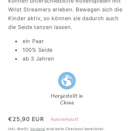
können unterschiedliche Rollenspielen mit
Wrist Streamers erleben. Bewegen sich die
Kinder aktiv, so können sie dadurch auch
die Seide tanzen lassen.
ein Paar
100% Seide
ab 3 Jahren
Hergestellt in
China
Normaler
€25,90 EUR
Ausverkauft
Preis
inkl. MwSt.
Versand
wird beim Checkout berechnet