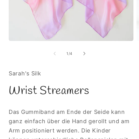
Medien
M
1
2
in
i
von
1
/
4
Modal
M
öffnen
ö
Sarah's Silk
Wrist Streamers
Das Gummiband am Ende der Seide kann
ganz einfach über die Hand gerollt und am
Arm positioniert werden. Die Kinder