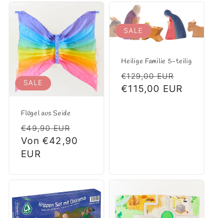
SALE
Heilige Familie 5-teilig
Normaler
Verkauf
€129,00 EUR
SALE
Preis
€115,00 EUR
Flügel aus Seide
Normaler
Verkaufspreis
€49,90 EUR
Preis
Von €42,90
EUR