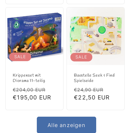
SALE
SALE
Krippenset mit
Baustelle Seek & Find
Diorama 11-teilig
Spielseide
Normaler
Verkaufspreis
Normaler
Verkaufs
€204,00 EUR
€24,90 EUR
Preis
€195,00 EUR
Preis
€22,50 EUR
Alle anzeigen