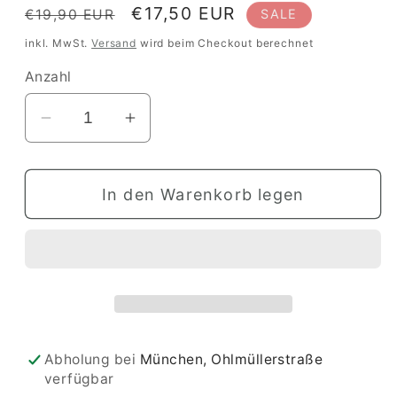
Normaler
Verkaufspreis
€17,50 EUR
€19,90 EUR
SALE
Preis
inkl. MwSt.
Versand
wird beim Checkout berechnet
Anzahl
Verringere
Erhöhe
die
die
Menge
Menge
In den Warenkorb legen
für
für
Storch,
Storch,
Filz
Filz
Abholung bei
München, Ohlmüllerstraße
verfügbar