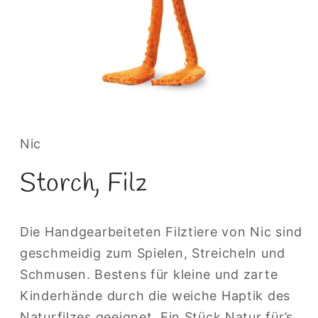
Medien
1
in
Modal
Nic
öffnen
Storch, Filz
Die Handgearbeiteten Filztiere von Nic sind
geschmeidig zum Spielen, Streicheln und
Schmusen. Bestens für kleine und zarte
Kinderhände durch die weiche Haptik des
Naturfilzes geeignet. Ein Stück Natur für’s