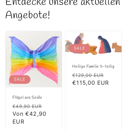
Entdecke unsere aktuellen
Angebote!
SALE
Heilige Familie 5-teilig
Normaler
Verkauf
€129,00 EUR
SALE
Preis
€115,00 EUR
Flügel aus Seide
Normaler
Verkaufspreis
€49,90 EUR
Preis
Von €42,90
EUR