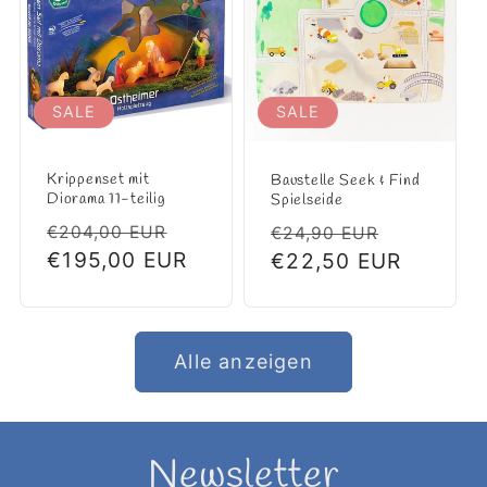
SALE
SALE
Krippenset mit
Baustelle Seek & Find
Diorama 11-teilig
Spielseide
Normaler
Verkaufspreis
Normaler
Verkaufs
€204,00 EUR
€24,90 EUR
Preis
€195,00 EUR
Preis
€22,50 EUR
Alle anzeigen
Newsletter