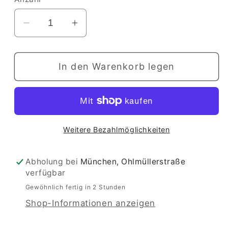
Verringere
Erhöhe
die
die
Menge
Menge
In den Warenkorb legen
für
für
Playmap
Playmap
Rainbowland
Rainbowland
Weitere Bezahlmöglichkeiten
Abholung bei
München, Ohlmüllerstraße
verfügbar
Gewöhnlich fertig in 2 Stunden
Shop-Informationen anzeigen