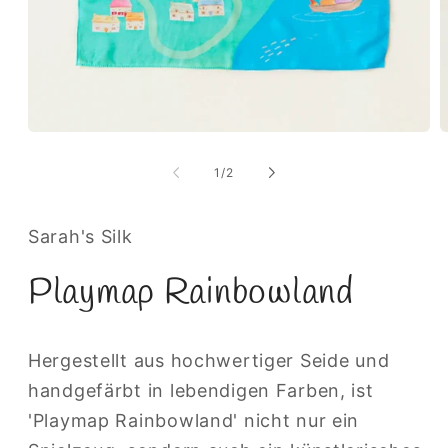
Medien
M
1
2
in
i
von
1
/
2
Modal
M
öffnen
ö
Sarah's Silk
Playmap Rainbowland
Hergestellt aus hochwertiger Seide und
handgefärbt in lebendigen Farben, ist
'Playmap Rainbowland' nicht nur ein