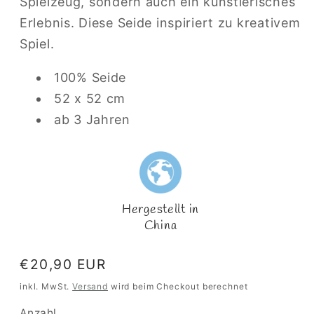
Spielzeug, sondern auch ein künstlerisches
Erlebnis. Diese Seide inspiriert zu kreativem
Spiel.
100% Seide
52 x 52 cm
ab 3 Jahren
Hergestellt in
China
Normaler
€20,90 EUR
Preis
inkl. MwSt.
Versand
wird beim Checkout berechnet
Anzahl