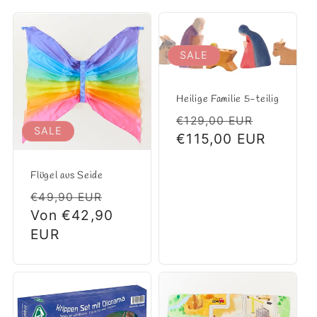
SALE
Heilige Familie 5-teilig
Normaler
Verkauf
€129,00 EUR
SALE
Preis
€115,00 EUR
Flügel aus Seide
Normaler
Verkaufspreis
€49,90 EUR
Preis
Von €42,90
EUR