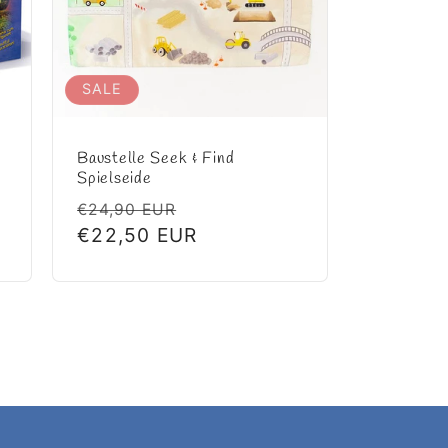
SALE
Baustelle Seek & Find
Spielseide
preis
Normaler
Verkaufspreis
€24,90 EUR
Preis
€22,50 EUR