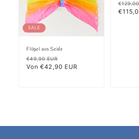
Norma
€129,0
Preis
€115,
SALE
Flügel aus Seide
Normaler
Verkaufspreis
€49,90 EUR
Preis
Von €42,90 EUR