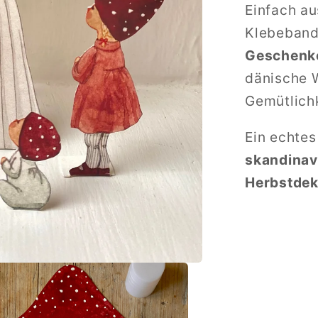
Einfach au
Klebeban
Geschenk
dänische W
Gemütlichk
Ein echtes
skandinav
Herbstdek