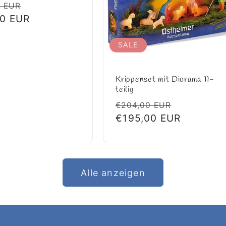
ler
Verkaufspreis
0 EUR
00 EUR
SALE
Krippenset mit Diorama 11-
teilig
Normaler
Verkaufs
€204,00 EUR
Preis
€195,00 EUR
Alle anzeigen