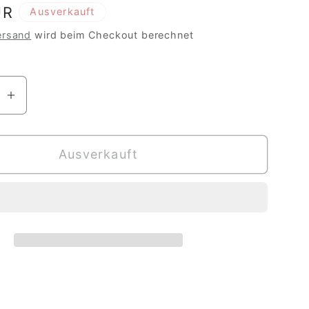
r
UR
Ausverkauft
ersand
wird beim Checkout berechnet
re
Erhöhe
die
Menge
Ausverkauft
für
er
Pilzmutter
mit
Kindern
zum
eiden
Ausschneiden