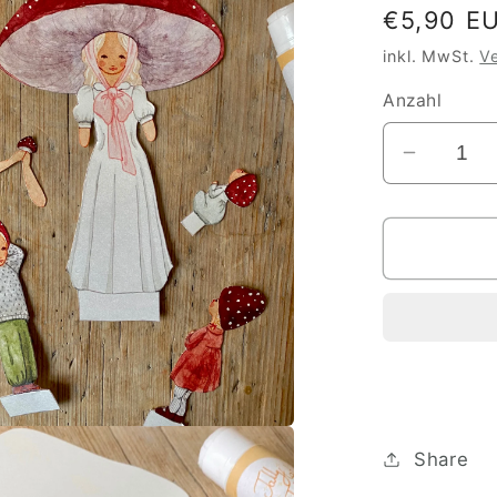
Normale
€5,90 E
Preis
inkl. MwSt.
V
Anzahl
Verringe
die
Menge
für
Pilzmutt
mit
Kindern
zum
Ausschn
Share