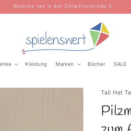
Freitag und Samstag 10-18 Uhr
enke
Kleidung
Marken
Bücher
SALE
Tall Hat T
Pilz
zum 