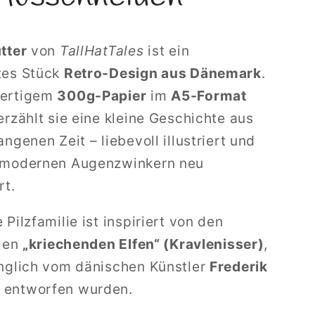
tter
von
TallHatTales
ist ein
tes Stück
Retro-Design aus Dänemark
.
wertigem
300g-Papier
im
A5-Format
erzählt sie eine kleine Geschichte aus
ngenen Zeit – liebevoll illustriert und
 modernen Augenzwinkern neu
rt.
Pilzfamilie ist inspiriert von den
llen
„kriechenden Elfen“ (Kravlenisser)
,
nglich vom dänischen Künstler
Frederik
entworfen wurden.