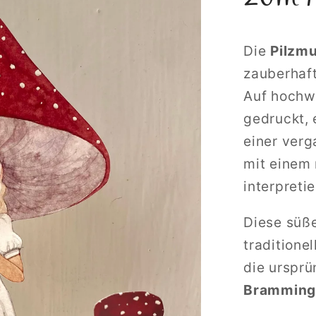
Die
Pilzmu
zauberhaf
Auf hoch
gedruckt, 
einer verga
mit einem
interpretie
Diese süße 
traditione
die ursprü
Bramming