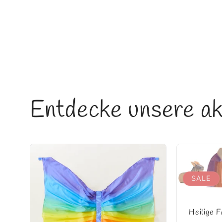
in
Modal
öffnen
Entdecke unsere ak
SALE
Heilige F