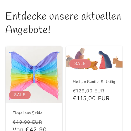
Entdecke unsere aktuellen
Angebote!
SALE
Heilige Familie 5-teilig
Normaler
Verkauf
€129,00 EUR
SALE
Preis
€115,00 EUR
Flügel aus Seide
Normaler
Verkaufspreis
€49,90 EUR
Preis
Von €42,90