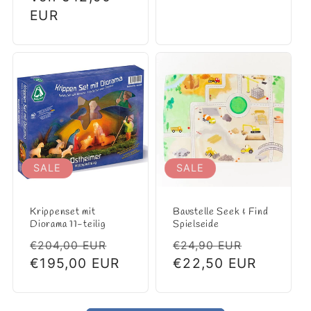
EUR
SALE
SALE
Krippenset mit
Baustelle Seek & Find
Diorama 11-teilig
Spielseide
Normaler
Verkaufspreis
Normaler
Verkaufs
€204,00 EUR
€24,90 EUR
Preis
€195,00 EUR
Preis
€22,50 EUR