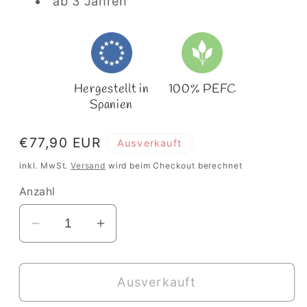
ab 3 Jahren
Hergestellt in
100% PEFC
Spanien
Normaler
€77,90 EUR
Ausverkauft
Preis
inkl. MwSt.
Versand
wird beim Checkout berechnet
Anzahl
Verringere
Erhöhe
die
die
Menge
Menge
Ausverkauft
für
für
Pendulum
Pendulum