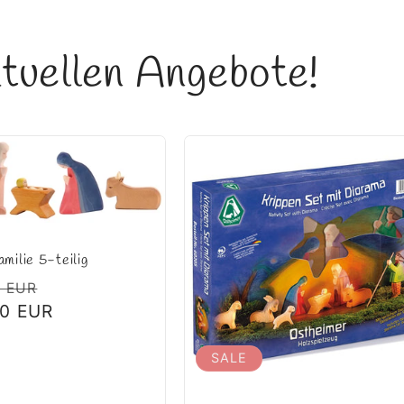
tuellen Angebote!
amilie 5-teilig
ler
Verkaufspreis
0 EUR
00 EUR
SALE