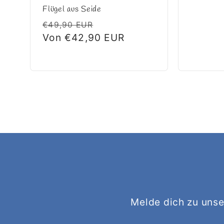
Flügel aus Seide
Normaler
Verkaufspreis
€49,90 EUR
Preis
Von €42,90 EUR
Melde dich zu unse