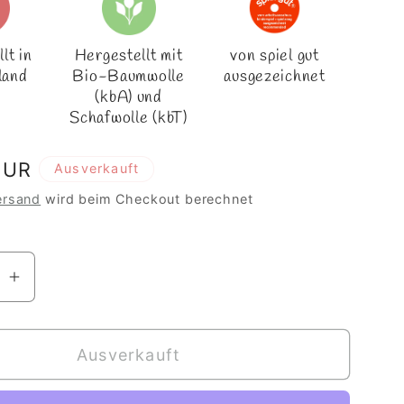
lt in
Hergestellt mit
von spiel gut
land
Bio-Baumwolle
ausgezeichnet
(kbA) und
Schafwolle (kbT)
r
EUR
Ausverkauft
ersand
wird beim Checkout berechnet
re
Erhöhe
die
Menge
Ausverkauft
für
Nucki