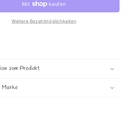
ot
orangerot
Weitere Bezahlmöglichkeiten
tion zum Produkt
e Marke