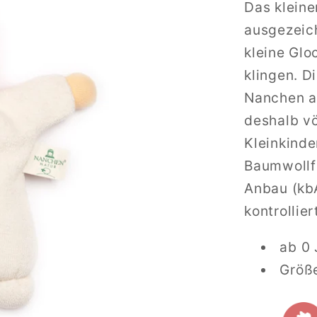
Das klein
ausgezeich
kleine Glo
klingen. D
Nanchen a
deshalb vö
Kleinkinde
Baumwollfr
Anbau (kbA
kontrollie
ab 0 
Größ