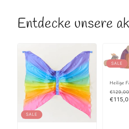
Entdecke unsere ak
SALE
Heilige F
Norma
€129,0
Preis
€115,
SALE