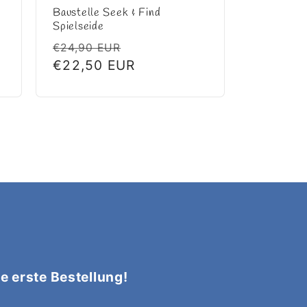
Baustelle Seek & Find
Spielseide
preis
Normaler
Verkaufspreis
€24,90 EUR
Preis
€22,50 EUR
e erste Bestellung!