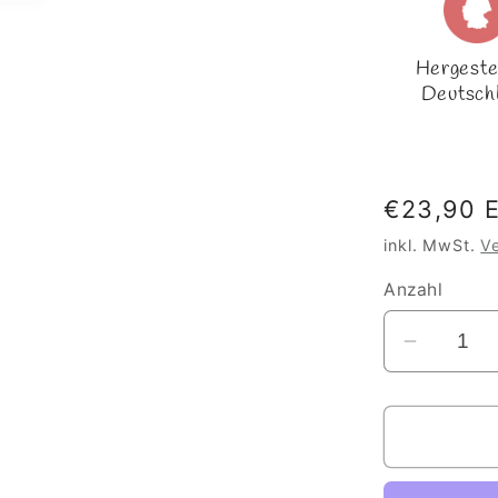
Hergestel
Deutsch
Normale
€23,90 
Preis
inkl. MwSt.
V
Anzahl
Verringe
die
Menge
für
Nucki