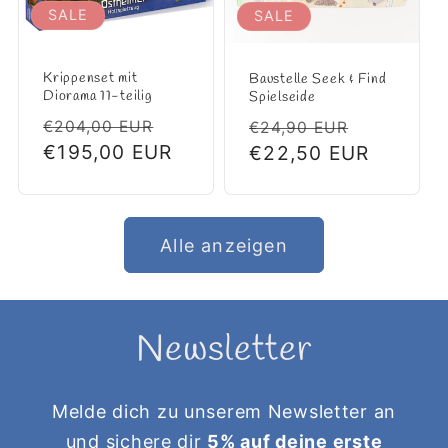
SALE
SALE
Krippenset mit
Baustelle Seek & Find
Diorama 11-teilig
Spielseide
Normaler
Verkaufspreis
Normaler
Verkaufs
€204,00 EUR
€24,90 EUR
Preis
€195,00 EUR
Preis
€22,50 EUR
Alle anzeigen
Newsletter
Melde dich zu unserem Newsletter an
und sichere dir
5% auf deine erste