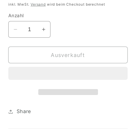
Preis
inkl. MwSt.
Versand
wird beim Checkout berechnet
Anzahl
Verringere
Erhöhe
die
die
Menge
Menge
Ausverkauft
für
für
Münzen
Münzen
zum
zum
Zählen
Zählen
Share