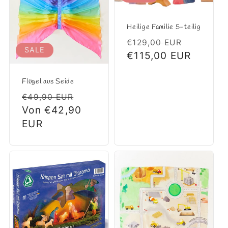
Heilige Familie 5-teilig
Normaler
Verkauf
€129,00 EUR
SALE
Preis
€115,00 EUR
Flügel aus Seide
Normaler
Verkaufspreis
€49,90 EUR
Preis
Von €42,90
EUR