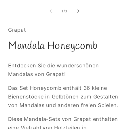
M
Modal
2
öffnen
i
von
1
/
3
M
ö
Grapat
Mandala Honeycomb
Entdecken Sie die wunderschönen
Mandalas von Grapat!
Das Set Honeycomb enthält 36 kleine
Bienenstöcke in Gelbtönen zum Gestalten
von Mandalas und anderen freien Spielen.
Diese Mandala-Sets von Grapat enthalten
eine Vielzahl von Holzteilen in