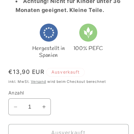
Achtung! Nicht für Kinder unter 36
Monaten geeignet. Kleine Teile.
Hergestellt in
100% PEFC
Spanien
Normaler
€13,90 EUR
Ausverkauft
Preis
inkl. MwSt.
Versand
wird beim Checkout berechnet
Anzahl
Verringere
Erhöhe
die
die
Menge
Menge
Ausverkauft
für
für