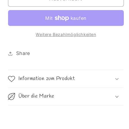
Mandala
Mandala
Honeycomb
Honeycomb
Weitere Bezahlmöglichkeiten
Share
Information zum Produkt
Über die Marke