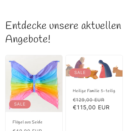
Entdecke unsere aktuellen
Angebote!
SALE
Heilige Familie 5-teilig
Normaler
Verkauf
€129,00 EUR
SALE
Preis
€115,00 EUR
Flügel aus Seide
Normaler
Verkaufspreis