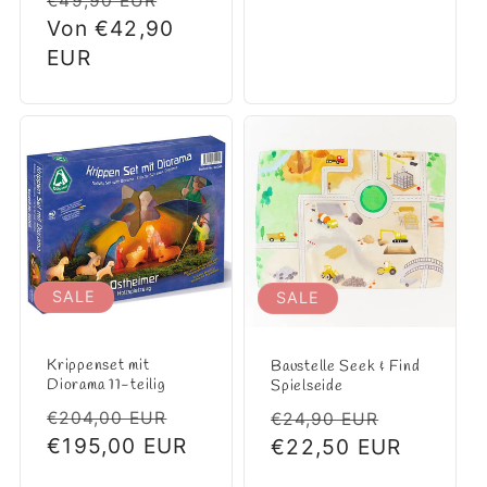
€49,90 EUR
Preis
Von €42,90
EUR
SALE
SALE
Krippenset mit
Baustelle Seek & Find
Diorama 11-teilig
Spielseide
Normaler
Verkaufspreis
Normaler
Verkaufs
€204,00 EUR
€24,90 EUR
Preis
€195,00 EUR
Preis
€22,50 EUR