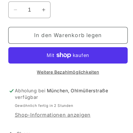
Verringere
Erhöhe
die
die
Menge
Menge
In den Warenkorb legen
für
für
Figuren
Figuren
zum
zum
Zählen
Zählen
und
und
Weitere Bezahlmöglichkeiten
Erzählen
Erzählen
Abholung bei
München, Ohlmüllerstraße
verfügbar
Gewöhnlich fertig in 2 Stunden
Shop-Informationen anzeigen