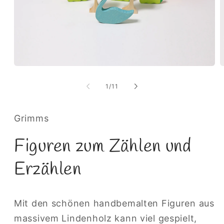
Medien
M
1
2
in
i
von
1
/
11
Modal
M
öffnen
ö
Grimms
Figuren zum Zählen und
Erzählen
Mit den schönen handbemalten Figuren aus
massivem Lindenholz kann viel gespielt,