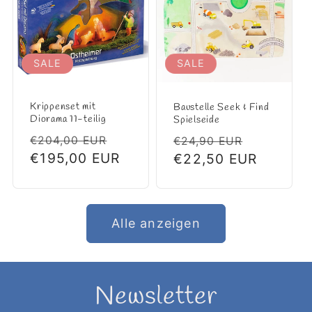
SALE
SALE
Krippenset mit
Baustelle Seek & Find
Diorama 11-teilig
Spielseide
Normaler
Verkaufspreis
Normaler
Verkaufs
€204,00 EUR
€24,90 EUR
Preis
€195,00 EUR
Preis
€22,50 EUR
Alle anzeigen
Newsletter