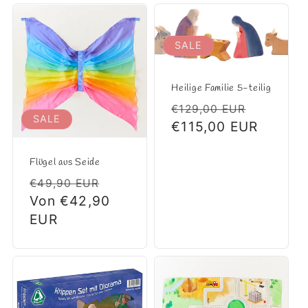
SALE
Heilige Familie 5-teilig
Normaler
Verkauf
€129,00 EUR
SALE
Preis
€115,00 EUR
Flügel aus Seide
Normaler
Verkaufspreis
€49,90 EUR
Preis
Von €42,90
EUR