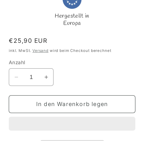
Hergestellt in
Europa
Normaler
€25,90 EUR
Preis
inkl. MwSt.
Versand
wird beim Checkout berechnet
Anzahl
Verringere
Erhöhe
die
die
Menge
Menge
In den Warenkorb legen
für
für
ESNAF
ESNAF
Giraffe
Giraffe