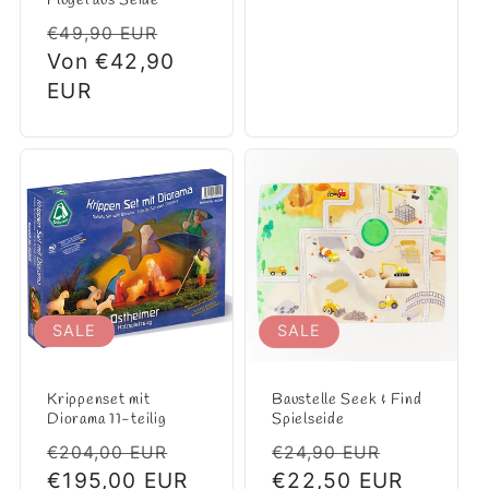
Flügel aus Seide
Normaler
Verkaufspreis
€49,90 EUR
Preis
Von €42,90
EUR
SALE
SALE
Krippenset mit
Baustelle Seek & Find
Diorama 11-teilig
Spielseide
Normaler
Verkaufspreis
Normaler
Verkaufs
€204,00 EUR
€24,90 EUR
Preis
€195,00 EUR
Preis
€22,50 EUR