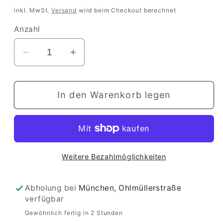
Preis
inkl. MwSt.
Versand
wird beim Checkout berechnet
Anzahl
Verringere
Erhöhe
die
die
Menge
Menge
In den Warenkorb legen
für
für
Apfelbaum
Apfelbaum
Weitere Bezahlmöglichkeiten
Abholung bei
München, Ohlmüllerstraße
verfügbar
Gewöhnlich fertig in 2 Stunden