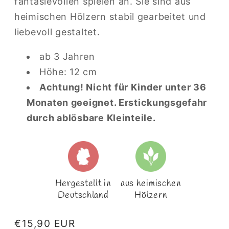
fantasievollen spielen an. Sie sind aus
heimischen Hölzern stabil gearbeitet und
liebevoll gestaltet.
ab 3 Jahren
Höhe: 12 cm
Achtung! Nicht für Kinder unter 36
Monaten geeignet. Erstickungsgefahr
durch ablösbare Kleinteile.
Hergestellt in
aus heimischen
Deutschland
Hölzern
Normaler
€15,90 EUR