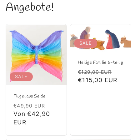
Angebote!
SALE
Heilige Familie 5-teilig
Normaler
Verkauf
€129,00 EUR
SALE
Preis
€115,00 EUR
Flügel aus Seide
Normaler
Verkaufspreis
€49,90 EUR
Preis
Von €42,90
EUR