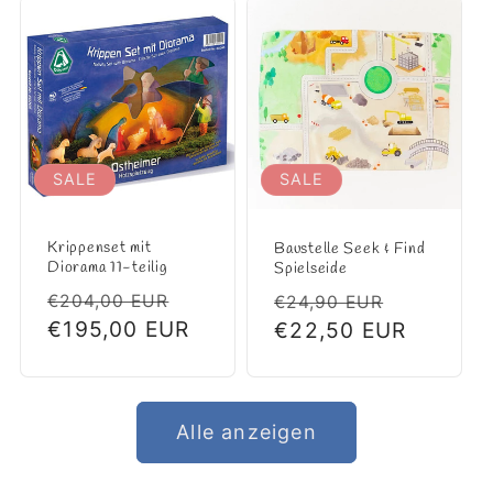
SALE
SALE
Krippenset mit
Baustelle Seek & Find
Diorama 11-teilig
Spielseide
Normaler
Verkaufspreis
Normaler
Verkaufs
€204,00 EUR
€24,90 EUR
Preis
€195,00 EUR
Preis
€22,50 EUR
Alle anzeigen