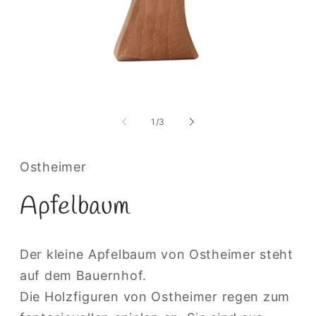
M
2
i
M
Medien
ö
1
in
von
1
/
3
Modal
öffnen
Ostheimer
Apfelbaum
Der kleine Apfelbaum von Ostheimer steht
auf dem Bauernhof.
Die Holzfiguren von Ostheimer regen zum