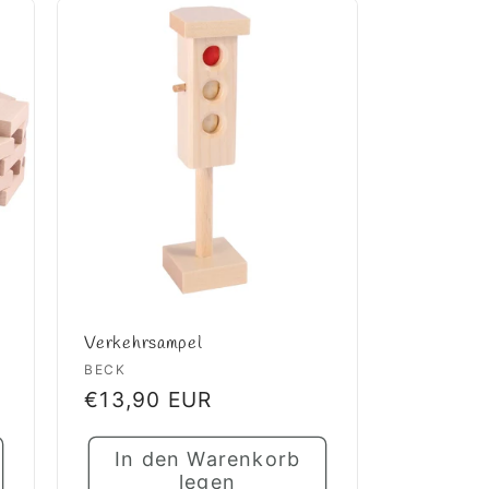
Verkehrsampel
Anbieter:
BECK
Normaler
€13,90 EUR
Preis
In den Warenkorb
legen