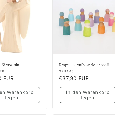
 Stern mini
Regenbogenfreunde pastell
er:
Anbieter:
ER
GRIMMS
ler
0 EUR
Normaler
€37,90 EUR
Preis
den Warenkorb
In den Warenkorb
legen
legen