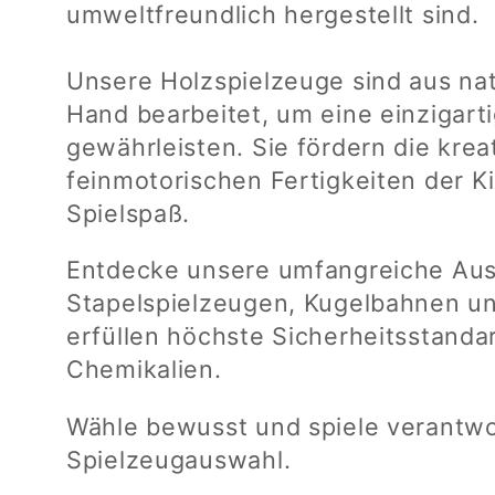
umweltfreundlich hergestellt sind.
e
Unsere Holzspielzeuge sind aus nat
Hand bearbeitet, um eine einzigarti
g
gewährleisten. Sie fördern die krea
feinmotorischen Fertigkeiten der 
o
Spielspaß.
r
Entdecke unsere umfangreiche Aus
Stapelspielzeugen, Kugelbahnen u
i
erfüllen höchste Sicherheitsstanda
Chemikalien.
e
Wähle bewusst und spiele verantwo
:
Spielzeugauswahl.