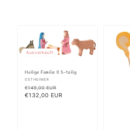
Ausverkauft
Heilige Familie II 5-teilig
Anbieter:
OSTHEIMER
Normaler
Verkaufspreis
€149,00 EUR
Preis
€132,00 EUR