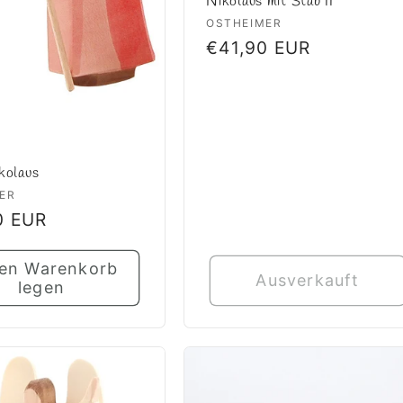
Nikolaus mit Stab II
Anbieter:
OSTHEIMER
Normaler
€41,90 EUR
Preis
kolaus
er:
ER
ler
0 EUR
den Warenkorb
Ausverkauft
legen