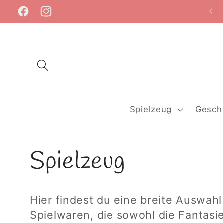
Direkt
zum
Facebook
Instagram
Inhalt
Spielzeug
Gesch
K
Spielzeug
a
Hier findest du eine breite Auswah
t
Spielwaren, die sowohl die Fantasi