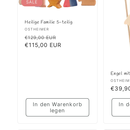
SALE
Heilige Familie 5-teilig
Anbieter:
OSTHEIMER
Normaler
Verkaufspreis
€129,00 EUR
Preis
€115,00 EUR
Engel mit
Anbiet
OSTHEIM
Norma
€39,9
Preis
In den Warenkorb
In 
legen