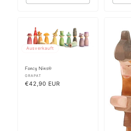
Ausverkauft
Fancy Nins®
Anbieter:
GRAPAT
Normaler
€42,90 EUR
Preis