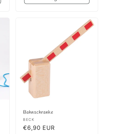
Bahnschranke
Anbieter:
BECK
Normaler
€6,90 EUR