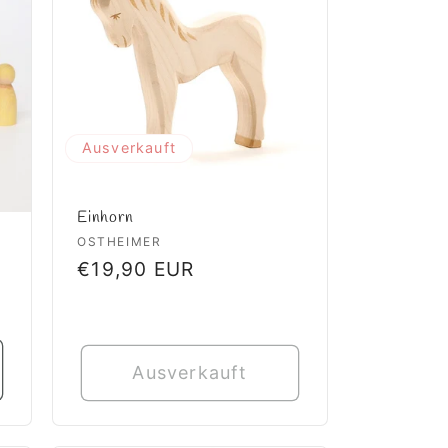
Ausverkauft
Einhorn
Anbieter:
OSTHEIMER
Normaler
€19,90 EUR
Preis
Ausverkauft