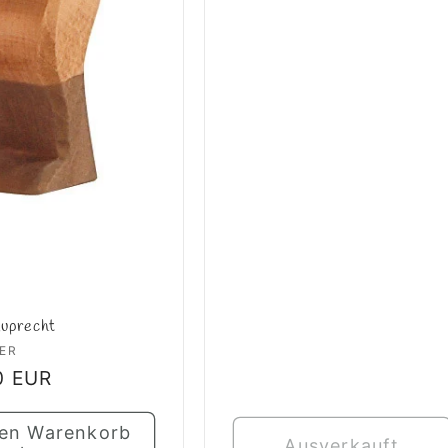
Preis
uprecht
er:
ER
ler
0 EUR
den Warenkorb
Ausverkauft