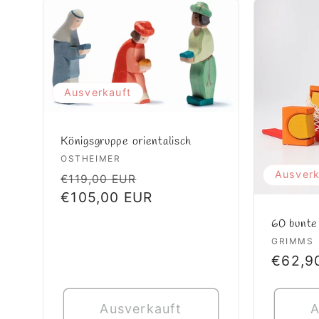
Ausverkauft
Königsgruppe orientalisch
Anbieter:
OSTHEIMER
Ausverk
Normaler
Verkaufspreis
€119,00 EUR
Preis
€105,00 EUR
60 bunte
Anbiet
GRIMMS
Norma
€62,9
Preis
Ausverkauft
A