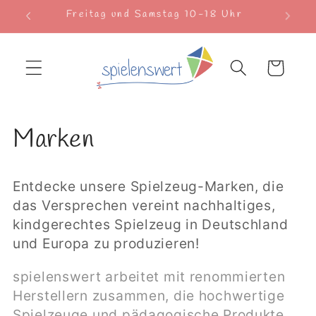
Direkt
Freitag und Samstag 10-18 Uhr
zum
Inhalt
Warenkorb
K
Marken
a
Entdecke unsere Spielzeug-Marken, die
t
das Versprechen vereint nachhaltiges,
kindgerechtes Spielzeug in Deutschland
e
und Europa zu produzieren!
g
spielenswert arbeitet mit renommierten
o
Herstellern zusammen, die hochwertige
Spielzeuge und pädagogische Produkte