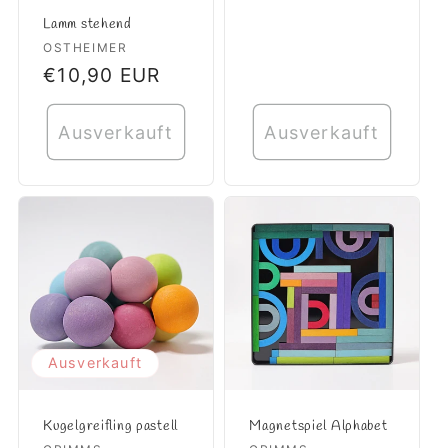
Preis
Lamm stehend
Anbieter:
OSTHEIMER
Normaler
€10,90 EUR
Preis
Ausverkauft
Ausverkauft
Ausverkauft
Kugelgreifling pastell
Magnetspiel Alphabet