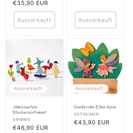
Normaler
€35,90 EUR
Preis
Ausverkauft
Ausverkauft
Ausverkauft
Ausverkauft
Jahreszeiten
Garderobe Elfen klein
Steckersortiment
Anbieter:
OSTHEIMER
Anbieter:
GRIMMS
Normaler
€43,90 EUR
Normaler
€46,90 EUR
Preis