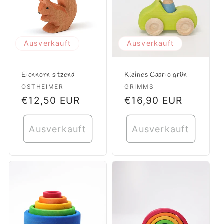
Ausverkauft
Ausverkauft
Eichhorn sitzend
Kleines Cabrio grün
Anbieter:
OSTHEIMER
Anbieter:
GRIMMS
Normaler
€12,50 EUR
Normaler
€16,90 EUR
Preis
Preis
Ausverkauft
Ausverkauft