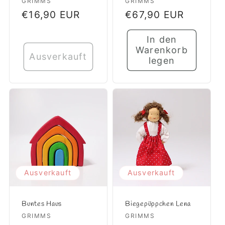
Anbieter:
GRIMMS
Anbieter:
GRIMMS
Normaler
€16,90 EUR
Normaler
€67,90 EUR
Preis
Preis
In den
Warenkorb
Ausverkauft
legen
Ausverkauft
Ausverkauft
Buntes Haus
Biegepüppchen Lena
Anbieter:
GRIMMS
Anbieter:
GRIMMS