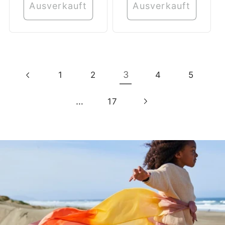
Ausverkauft
Ausverkauft
3
1
2
4
5
…
17