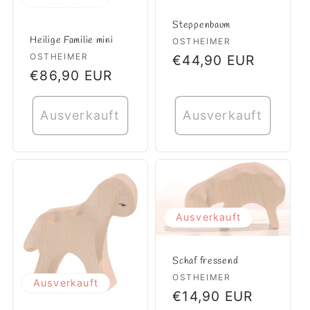
Steppenbaum
Heilige Familie mini
Anbieter:
OSTHEIMER
Anbieter:
OSTHEIMER
Normaler
€44,90 EUR
Normaler
€86,90 EUR
Preis
Preis
Ausverkauft
Ausverkauft
Ausverkauft
Schaf fressend
Anbieter:
OSTHEIMER
Ausverkauft
Normaler
€14,90 EUR