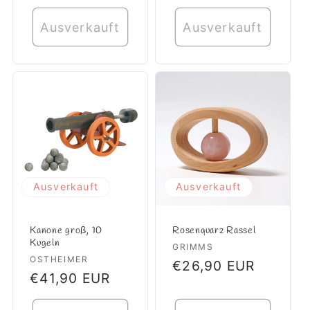
Preis
Ausverkauft
Ausverkauft
Ausverkauft
Ausverkauft
Kanone groß, 10
Rosenquarz Rassel
Kugeln
Anbieter:
GRIMMS
Anbieter:
OSTHEIMER
Normaler
€26,90 EUR
Normaler
€41,90 EUR
Preis
Preis