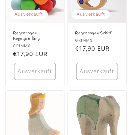
Ausverkauft
Ausverkauft
Regenbogen
Regenbogen Schiff
Kugelgreifling
Anbieter:
GRIMMS
Anbieter:
GRIMMS
Normaler
€17,90 EUR
Normaler
€17,90 EUR
Preis
Preis
Ausverkauft
Ausverkauft