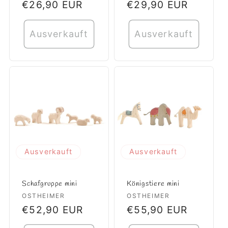
Normaler
€26,90 EUR
Normaler
€29,90 EUR
Preis
Preis
Ausverkauft
Ausverkauft
Ausverkauft
Ausverkauft
Schafgruppe mini
Königstiere mini
Anbieter:
OSTHEIMER
Anbieter:
OSTHEIMER
Normaler
€52,90 EUR
Normaler
€55,90 EUR
Preis
Preis